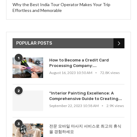
Why the Best India Tour Operator Makes Your Trip
Effortless and Memorable
POPULAR POSTS
1
How to Become a Credit Card
Processing Company:...
August 16, 2023 10:50 AM
72.8K views
2
“Interior Painting Excellence: A
Comprehensive Guide to Creating...
September 22, 2023 10:58 AM
2.9K views
3
전문 모바일 마사지 서비스로 최고의 휴식
을 경험하세요