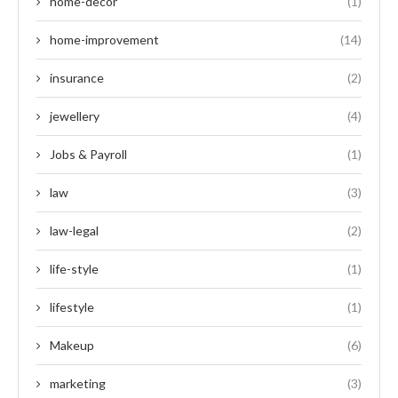
home-decor
(1)
home-improvement
(14)
insurance
(2)
jewellery
(4)
Jobs & Payroll
(1)
law
(3)
law-legal
(2)
life-style
(1)
lifestyle
(1)
Makeup
(6)
marketing
(3)